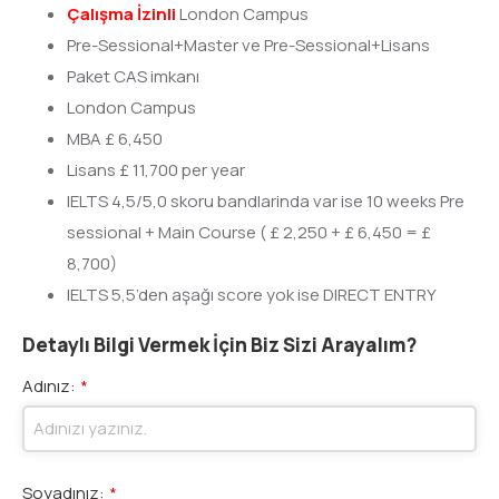
Çalışma İzinli
London Campus
Pre-Sessional+Master ve Pre-Sessional+Lisans
Paket CAS imkanı
London Campus
MBA £ 6,450
Lisans £ 11,700 per year
IELTS 4,5/5,0 skoru bandlarinda var ise 10 weeks Pre
sessional + Main Course ( £ 2,250 + £ 6,450 = £
8,700)
IELTS 5,5’den aşağı score yok ise DIRECT ENTRY
Detaylı Bilgi Vermek İçin Biz Sizi Arayalım?
Adınız:
*
Soyadınız:
*