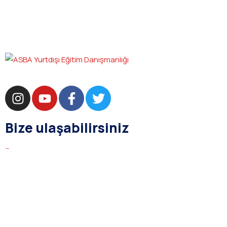
Bize ulaşabilirsiniz
bilgi@asba.com.tr
+90 216 363 1160
Bağdat Cad. Yenel Apt. 350 D:8 Şaşkınbakkal / İSTANBUL