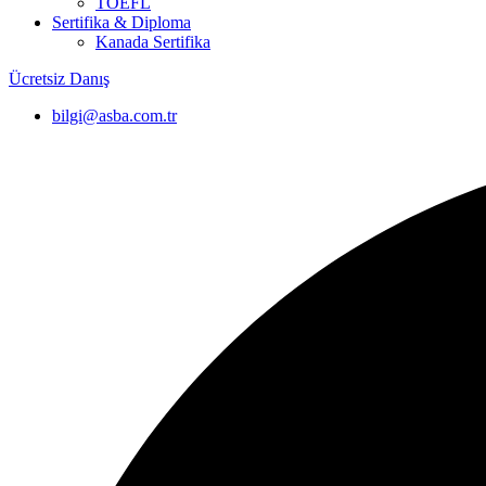
TOEFL
Sertifika & Diploma
Kanada Sertifika
Ücretsiz Danış
bilgi@asba.com.tr