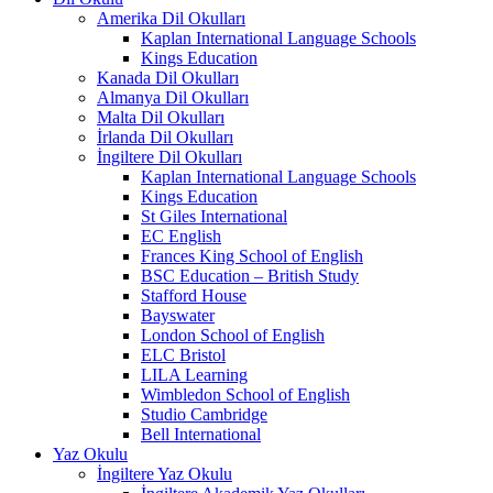
Amerika Dil Okulları
Kaplan International Language Schools
Kings Education
Kanada Dil Okulları
Almanya Dil Okulları
Malta Dil Okulları
İrlanda Dil Okulları
İngiltere Dil Okulları
Kaplan International Language Schools
Kings Education
St Giles International
EC English
Frances King School of English
BSC Education – British Study
Stafford House
Bayswater
London School of English
ELC Bristol
LILA Learning
Wimbledon School of English
Studio Cambridge
Bell International
Yaz Okulu
İngiltere Yaz Okulu