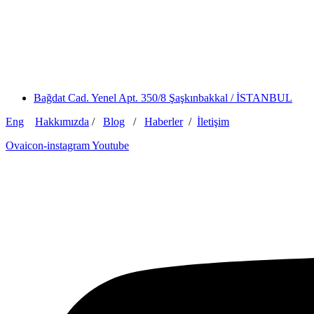
Bağdat Cad. Yenel Apt. 350/8 Şaşkınbakkal / İSTANBUL
Eng
Hakkımızda
/
Blog
/
Haberler
/
İletişim
Ovaicon-instagram
Youtube