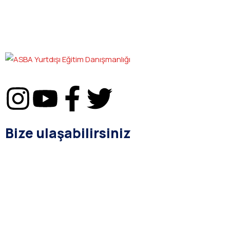
Bize ulaşabilirsiniz
bilgi@asba.com.tr
+90 216 363 1160
Bağdat Cad. Yenel Apt. 350 D:8 Şaşkınbakkal / İSTANBUL