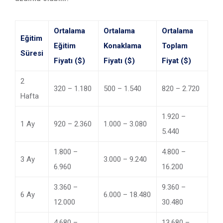
Ortalama
Ortalama
Ortalama
Eğitim
Eğitim
Konaklama
Toplam
Süresi
Fiyatı ($)
Fiyatı ($)
Fiyat ($)
2
320 – 1.180
500 – 1.540
820 – 2.720
Hafta
1.920 –
1 Ay
920 – 2.360
1.000 – 3.080
5.440
1.800 –
4.800 –
3 Ay
3.000 – 9.240
6.960
16.200
3.360 –
9.360 –
6 Ay
6.000 – 18.480
12.000
30.480
4.680 –
13.680 –