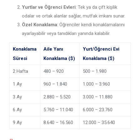
Yurtlar ve Öğrenci Evleri
: Tek ya da çift kişilik
odalar ve ortak alanlar sağlar, mutfak imkanı sunar.
Özel Konaklama
: Öğrenciler kendi konaklamalarını
ayarlayabilir veya tanıdıkları yanında kalabilir.
Konaklama
Aile Yanı
Yurt/Öğrenci Evi
Süresi
Konaklama ($)
Konaklama ($)
2 Hafta
480 – 920
500 – 1.980
1 Ay
960 – 1.840
1.000 – 3.960
3 Ay
2.880 – 5.520
3.000 – 11.880
6 Ay
5.760 – 11.040
6.000 – 23.760
9 Ay
8.640 – 16.560
12.000 – 35.640