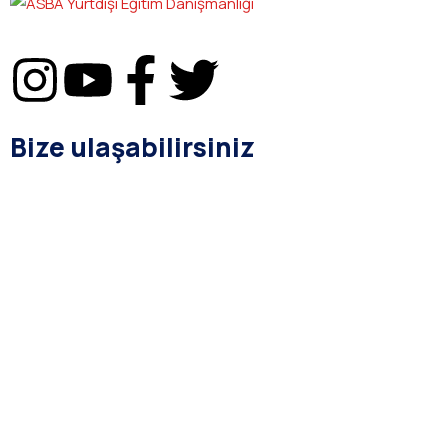
Bize ulaşabilirsiniz
bilgi@asba.com.tr
+90 216 363 1160
Bağdat Cad. Yenel Apt. 350 D:8 Şaşkınbakkal / İSTANBUL
Kurumsal
Hakkımızda