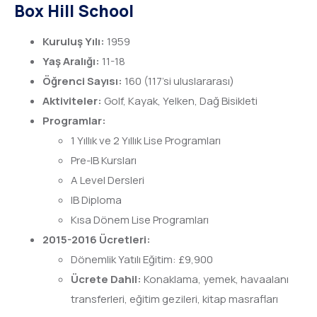
Box Hill School
Kuruluş Yılı:
1959
Yaş Aralığı:
11-18
Öğrenci Sayısı:
160 (117’si uluslararası)
Aktiviteler:
Golf, Kayak, Yelken, Dağ Bisikleti
Programlar:
1 Yıllık ve 2 Yıllık Lise Programları
Pre-IB Kursları
A Level Dersleri
IB Diploma
Kısa Dönem Lise Programları
2015-2016 Ücretleri:
Dönemlik Yatılı Eğitim: £9,900
Ücrete Dahil:
Konaklama, yemek, havaalanı
transferleri, eğitim gezileri, kitap masrafları