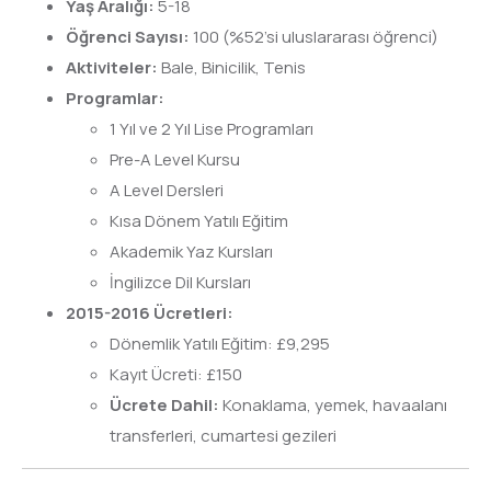
Yaş Aralığı:
5-18
Öğrenci Sayısı:
100 (%52’si uluslararası öğrenci)
Aktiviteler:
Bale, Binicilik, Tenis
Programlar:
1 Yıl ve 2 Yıl Lise Programları
Pre-A Level Kursu
A Level Dersleri
Kısa Dönem Yatılı Eğitim
Akademik Yaz Kursları
İngilizce Dil Kursları
2015-2016 Ücretleri:
Dönemlik Yatılı Eğitim: £9,295
Kayıt Ücreti: £150
Ücrete Dahil:
Konaklama, yemek, havaalanı
transferleri, cumartesi gezileri