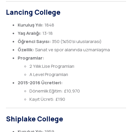
Lancing College
Kuruluş Yılı:
1848
Yaş Aralığı:
13-18
Öğrenci Sayısı:
350 (%50’si uluslararası)
Özellik:
Sanat ve spor alanında uzmanlaşma
Programlar:
2 Yıllık Lise Programları
A Level Programları
2015-2016 Ücretleri:
Dönemlik Eğitim: £10,970
Kayıt Ücreti: £190
Shiplake College
Kuruluş Yılı:
1959