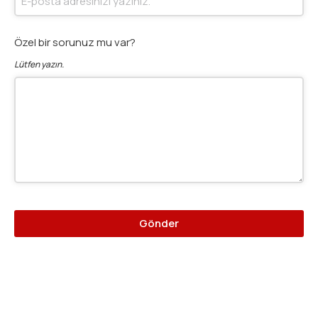
Özel bir sorunuz mu var?
Lütfen yazın.
Gönder
Bu
alan
boş
bırakılmalıdır