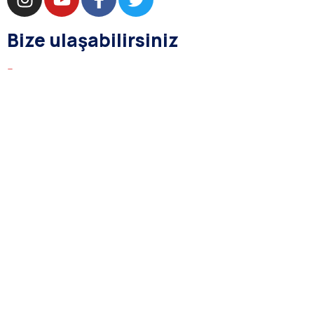
Bize ulaşabilirsiniz
bilgi@asba.com.tr
+90 216 363 1160
Bağdat Cad. Yenel Apt. 350 D:8 Şaşkınbakkal / İSTANBUL
Kurumsal
Hakkımızda
Yasal Prosedür
Gizlilik