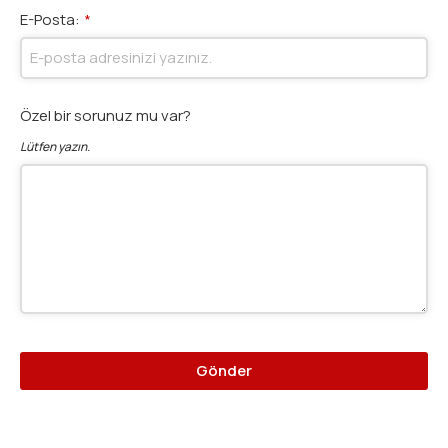
E-Posta:
*
Özel bir sorunuz mu var?
Lütfen yazın.
Gönder
Bu
alan