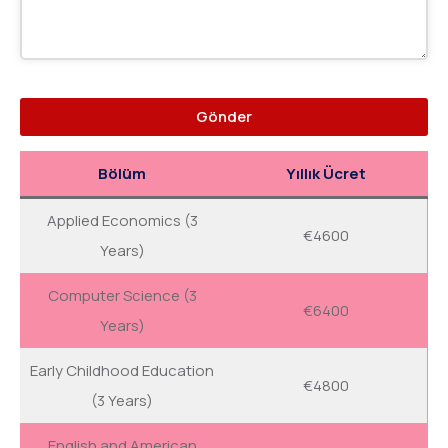
Gönder
B
Bölüm
Yıllık Ücret
u
a
Applied Economics (3
€4600
l
Years)
a
Computer Science (3
n
€6400
Years)
b
o
Early Childhood Education
€4800
ş
(3 Years)
b
ı
English and American