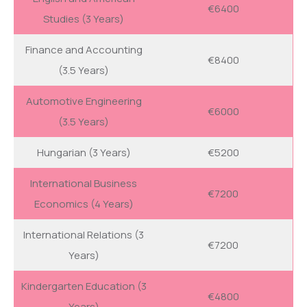
€6400
r
Studies (3 Years)
a
Finance and Accounting
k
€8400
(3.5 Years)
ı
l
Automotive Engineering
€6000
m
(3.5 Years)
a
l
Hungarian (3 Years)
€5200
ı
International Business
d
€7200
Economics (4 Years)
ı
r
International Relations (3
€7200
Years)
Kindergarten Education (3
€4800
Years)