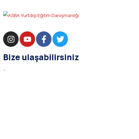
Bize ulaşabilirsiniz
bilgi@asba.com.tr
+90 216 363 1160
Bağdat Cad. Yenel Apt. 350 D:8 Şaşkınbakkal / İSTANBUL
Kurumsal