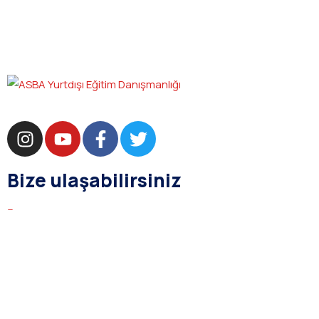
Bize ulaşabilirsiniz
bilgi@asba.com.tr
+90 216 363 1160
Bağdat Cad. Yenel Apt. 350 D:8 Şaşkınbakkal / İSTANBUL