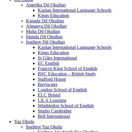
Amerika Dil Okulları
Kaplan International Language Schools
Kings Education
Kanada Dil Okulları
Almanya Dil Okulları
Malta Dil Okulları
İrlanda Dil Okulları
İngiltere Dil Okulları
Kaplan International Language Schools
Kings Education
St Giles International
EC English
Frances King School of English
BSC Education – British Study
Stafford House
Bayswater
London School of English
ELC Bristol
LILA Learning
Wimbledon School of English
Studio Cambridge
Bell International
Yaz Okulu
İngiltere Yaz Okulu