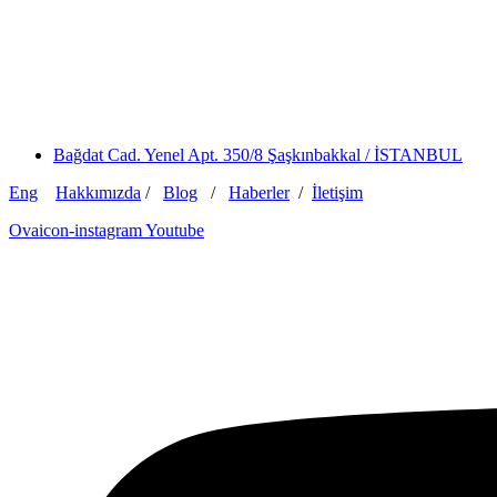
Bağdat Cad. Yenel Apt. 350/8 Şaşkınbakkal / İSTANBUL
Eng
Hakkımızda
/
Blog
/
Haberler
/
İletişim
Ovaicon-instagram
Youtube