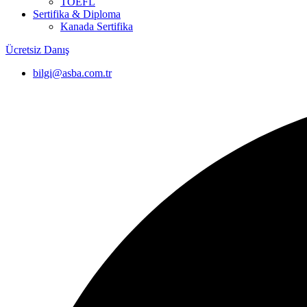
TOEFL
Sertifika & Diploma
Kanada Sertifika
Ücretsiz Danış
bilgi@asba.com.tr