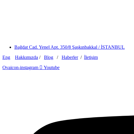
Bağdat Cad. Yenel Apt. 350/8 Şaşkınbakkal / İSTANBUL
Eng
Hakkımızda
/
Blog
/
Haberler
/
İletişim
Ovaicon-instagram
Youtube