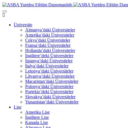
Üniversite
Almanya’daki Üniversiteler
Amerika’daki Üniversiteler
Çekya’daki Üniversiteler
Fransa’daki Üniversiteler
Hollanda’daki Üniversiteler
İngiltere’deki Üniversiteler
İspanya’daki Üniversiteler
İtalya’daki Üniversiteler
Letonya’daki Üniversiteler
Litvanya’daki Üniversiteler
Macaristan’daki Üniversiteler
Polonya’daki Üniversiteler
Portekiz’deki Üniversiteler
Slovakya’daki Üniversiteler
Yunanistan’daki Üniversiteler
Lise
Amerika Lise
İngiltere Lise
Kanada Lise
Almanya Lise