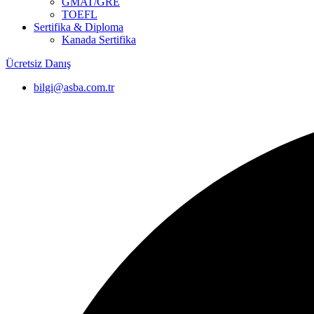
GMAT/GRE
TOEFL
Sertifika & Diploma
Kanada Sertifika
Ücretsiz Danış
bilgi@asba.com.tr