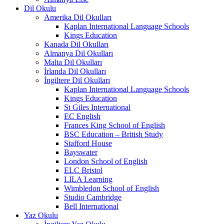
Dil Okulu
Amerika Dil Okulları
Kaplan International Language Schools
Kings Education
Kanada Dil Okulları
Almanya Dil Okulları
Malta Dil Okulları
İrlanda Dil Okulları
İngiltere Dil Okulları
Kaplan International Language Schools
Kings Education
St Giles International
EC English
Frances King School of English
BSC Education – British Study
Stafford House
Bayswater
London School of English
ELC Bristol
LILA Learning
Wimbledon School of English
Studio Cambridge
Bell International
Yaz Okulu