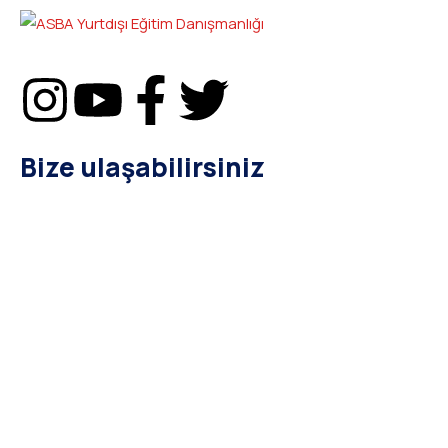
Bize ulaşabilirsiniz
bilgi@asba.com.tr
+90 216 363 1160
Bağdat Cad. Yenel Apt. 350 D:8 Şaşkınbakkal / İSTANBUL
Kurumsal
Hakkımızda