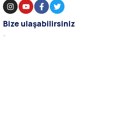
Bize ulaşabilirsiniz
bilgi@asba.com.tr
+90 216 363 1160
Bağdat Cad. Yenel Apt. 350 D:8 Şaşkınbakkal / İSTANBUL
Kurumsal
Hakkımızda
Yasal Prosedür
Gizlilik