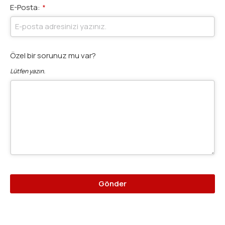
E-Posta:
*
Özel bir sorunuz mu var?
Lütfen yazın.
Gönder
Bu
alan