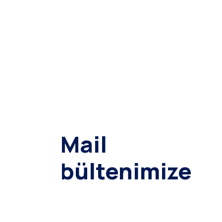
Mail
bültenimize
abone ol,