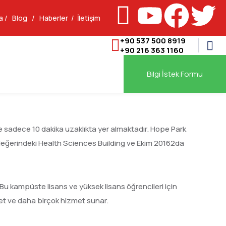
a
/
Blog
/
Haberler
/
İletişim
+90 537 500 8919
+90 216 363 1160
Bilgi İstek Formu
 sadece 10 dakika uzaklıkta yer almaktadır. Hope Park
n değerindeki Health Sciences Building ve Ekim 20162da
u kampüste lisans ve yüksek lisans öğrencileri için
ket ve daha birçok hizmet sunar.