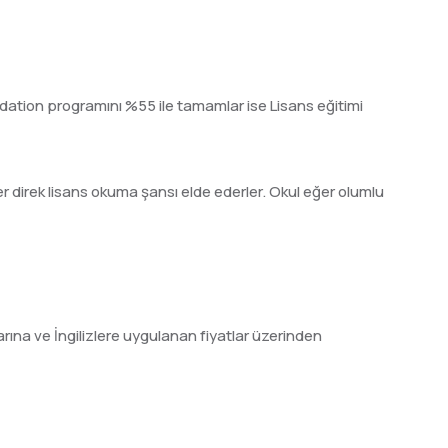
dation programını %55 ile tamamlar ise Lisans eğitimi
r direk lisans okuma şansı elde ederler. Okul eğer olumlu
rına ve İngilizlere uygulanan fiyatlar üzerinden