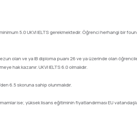
 minimum 5.0 UKVI IELTS gerekmektedir. Öğrenci herhangi bir foun
mezun olan ve ya IB diploma puanı 26 ve ya üzerinde olan öğrencile
meye hak kazanır. UKVI IELTS 6.0 olmalıdır.
S’den 6.5 skoruna sahip olunmalıdır.
amamlar ise; yüksek lisans eğitiminin fiyatlandırması EU vatandaşla