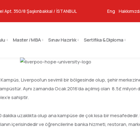
el Apt. 350/8 Şaşkınbakkal / İSTANBUL
Eng
Hakkımızd
ulu
Master / MBA
Sınav Hazırlık
Sertifika & Diploma
Kampüs, Liverpool’un sevimli bir bölgesinde olup, şehir merkezine
 bir kampüstür. Aynı zamanda Ocak 2016’da açılmış olan 8.5£ milyo
ex’e sahiptir.
akika uzaklıkta olup ana kampüse de çok kısa bir mesafededir. B
lanın içerisindedir ve öğrencilerine banka hizmeti, restoran, mar