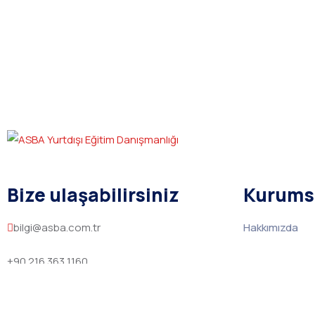
Bize ulaşabilirsiniz
Kurums
bilgi@asba.com.tr
Hakkımızda
+90 216 363 1160
Bağdat Cad. Yenel Apt. 350 D:8 Şaşkınbakkal
/ İSTANBUL