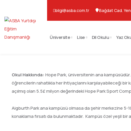
bilgi@asba.com.tr
Bağdat Cad. Yen
Üniversite
Lise
Dil Okulu
Yaz Ok
Okul Hakkında:
Hope Park, üniversitenin ana kampüsüdür. 
öğrencilerin rahatlıkla her ihtiyaçlarını karşılayabileceği
açılmış olan 5.5£ milyon değerindeki Hope Park Sport Compl
Aigburth Park ana kampüsü olmasa da şehir merkezine 5-10 d
konaklama fırsatı da bulunmaktadır. Kampüs özel yeşil bir a