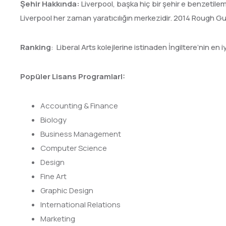
Şehir Hakkında:
Liverpool, başka hiç bir şehir e benzet
Liverpool her zaman yaratıcılığın merkezidir. 2014 Rough Gudi
Ranking
: Liberal Arts kolejlerine istinaden İngiltere’nin en i
Popüler Lisans ProgramlarI:
Accounting & Finance
Biology
Business Management
Computer Science
Design
Fine Art
Graphic Design
International Relations
Marketing