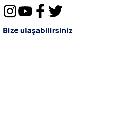
Bize ulaşabilirsiniz
bilgi@asba.com.tr
+90 216 363 1160
Bağdat Cad. Yenel Apt. 350 D:8 Şaşkınbakkal / İSTANBUL
Kurumsal
Hakkımızda
Yasal Prosedür