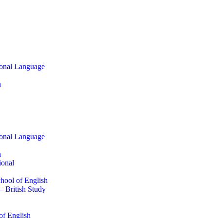
ional Language
n
ional Language
n
ional
hool of English
 British Study
of English