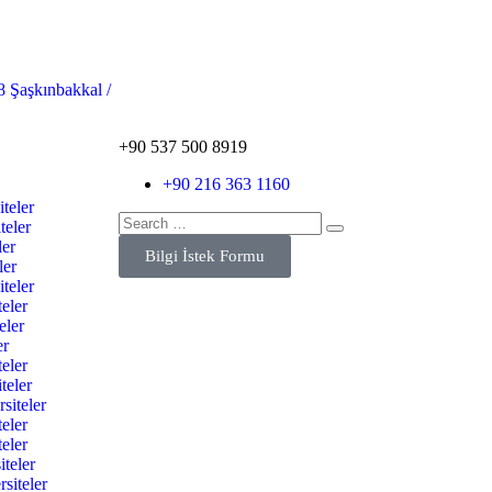
8 Şaşkınbakkal /
+90 537 500 8919
+90 216 363 1160
teler
teler
ler
Bilgi İstek Formu
ler
teler
teler
eler
er
eler
teler
siteler
eler
eler
teler
siteler