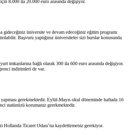
 için 8.000 ila 20.000 euro arasında değişiyor.
a’da gideceğiniz üniversite ve devam edeceğiniz eğitim programı
ırılabilir. Başvuru yaptığınız üniversiteler sizi burslar konusunda
 yurt imkanlarına bağlı olarak 300 ila 600 euro arasında değişiyor.
renci indirimleri de var.
izin yapması gerekmektedir. Eylül-Mayıs okul döneminde haftada 16
nci statünüzü korumanız gerekmektedir.
izi Hollanda Ticaret Odası’na kaydettirmeniz gerekiyor.