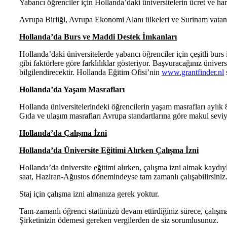
Yabancı öğrenciler için Hollanda’daki üniversitelerin ücret ve harç
Avrupa Birliği, Avrupa Ekonomi Alanı ülkeleri ve Surinam vatandaş
Hollanda’da Burs ve Maddi Destek İmkanları
Hollanda’daki üniversitelerde yabancı öğrenciler için çeşitli bur
gibi faktörlere göre farklılıklar gösteriyor. Başvuracağınız üniver
bilgilendirecektir. Hollanda Eğitim Ofisi’nin
www.grantfinder.nl
s
Hollanda’da Yaşam Masrafları
Hollanda üniversitelerindeki öğrencilerin yaşam masrafları aylık 8
Gıda ve ulaşım masrafları Avrupa standartlarına göre makul seviyel
Hollanda’da Çalışma İzni
Hollanda’da Üniversite Eğitimi Alırken Çalışma İzni
Hollanda’da üniversite eğitimi alırken, çalışma izni almak kaydı
saat, Haziran-Ağustos dönemindeyse tam zamanlı çalışabilirsin
Staj için çalışma izni almanıza gerek yoktur.
Tam-zamanlı öğrenci statünüzü devam ettirdiğiniz sürece, çalışma 
Şirketinizin ödemesi gereken vergilerden de siz sorumlusunuz.