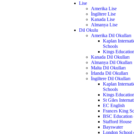
Lise
Amerika Lise
İngiltere Lise
Kanada Lise
Almanya Lise
Dil Okulu
Amerika Dil Okulları
Kaplan Internat
Schools
Kings Educatio
Kanada Dil Okulları
Almanya Dil Okulları
Malta Dil Okulları
İrlanda Dil Okulları
İngiltere Dil Okulları
Kaplan Internat
Schools
Kings Educatio
St Giles Internat
EC English
Frances King Sc
BSC Education –
Stafford House
Bayswater
London School 