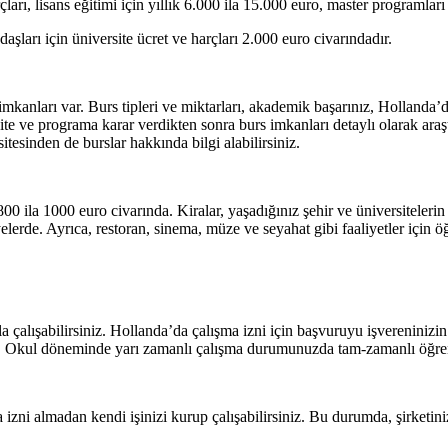
ları, lisans eğitimi için yıllık 6.000 ila 15.000 euro, master programları
ları için üniversite ücret ve harçları 2.000 euro civarındadır.
s imkanları var. Burs tipleri ve miktarları, akademik başarınız, Holland
site ve programa karar verdikten sonra burs imkanları detaylı olarak araşt
itesinden de burslar hakkında bilgi alabilirsiniz.
00 ila 1000 euro civarında. Kiralar, yaşadığınız şehir ve üniversitelerin
erde. Ayrıca, restoran, sinema, müze ve seyahat gibi faaliyetler için öğ
yla çalışabilirsiniz. Hollanda’da çalışma izni için başvuruyu işverenin
iz. Okul döneminde yarı zamanlı çalışma durumunuzda tam-zamanlı öğre
izni almadan kendi işinizi kurup çalışabilirsiniz. Bu durumda, şirketin