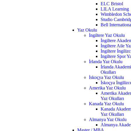
ELC Bristol
LILA Learning
Wimbledon Scho
Studio Cambrid
Bell Internationa
Yaz Okulu
İngiltere Yaz Okulu
İngiltere Akade
İngiltere Aile Ya
İngiltere İngili
İngiltere Spor Y
İrlanda Yaz Okulu
İrlanda Akademi
Okulları
İskoçya Yaz Okulu
İskoçya İngilizc
Amerika Yaz Okulu
Amerika Akadem
Yaz Okulları
Kanada Yaz Okulu
Kanada Akadem
Yaz Okulları
Almanya Yaz Okulu
Almanya Akadem
Master / MBA