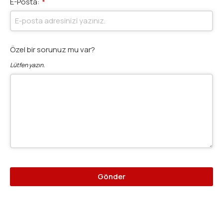
E-Posta:
*
Özel bir sorunuz mu var?
Lütfen yazın.
Gönder
Bu
alan