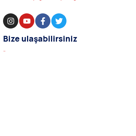
Bize ulaşabilirsiniz
bilgi@asba.com.tr
+90 216 363 1160
Bağdat Cad. Yenel Apt. 350 D:8 Şaşkınbakkal / İSTANBUL
Kurumsal
Hakkımızda
Yasal Prosedür