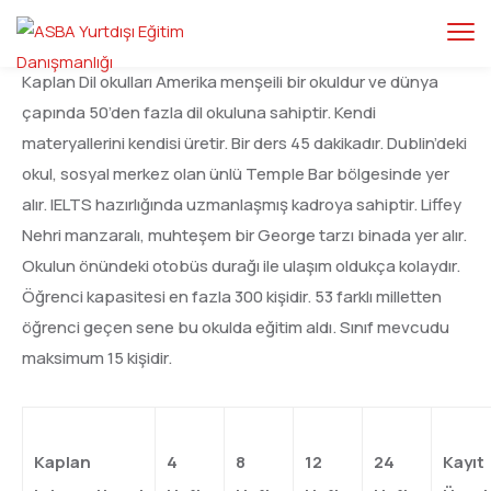
Kaplan Dil okulları Amerika menşeili bir okuldur ve dünya
çapında 50’den fazla dil okuluna sahiptir. Kendi
materyallerini kendisi üretir. Bir ders 45 dakikadır. Dublin’deki
okul, sosyal merkez olan ünlü Temple Bar bölgesinde yer
alır. IELTS hazırlığında uzmanlaşmış kadroya sahiptir. Liffey
Nehri manzaralı, muhteşem bir George tarzı binada yer alır.
Okulun önündeki otobüs durağı ile ulaşım oldukça kolaydır.
Öğrenci kapasitesi en fazla 300 kişidir. 53 farklı milletten
öğrenci geçen sene bu okulda eğitim aldı. Sınıf mevcudu
maksimum 15 kişidir.
Kaplan
4
8
12
24
Kayıt