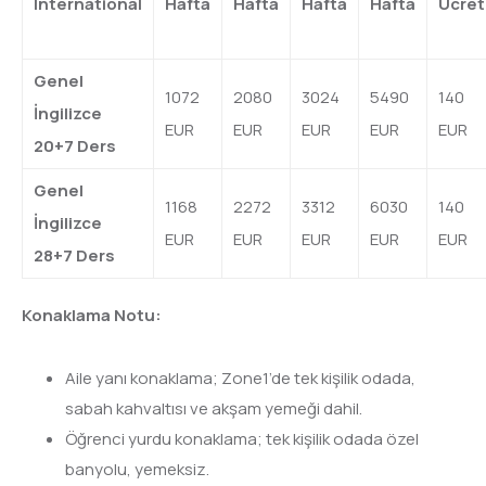
International
Hafta
Hafta
Hafta
Hafta
Ücret
Genel
1072
2080
3024
5490
140
İngilizce
EUR
EUR
EUR
EUR
EUR
20+7 Ders
Genel
1168
2272
3312
6030
140
İngilizce
EUR
EUR
EUR
EUR
EUR
28+7 Ders
Konaklama Notu:
Aile yanı konaklama; Zone1’de tek kişilik odada,
sabah kahvaltısı ve akşam yemeği dahil.
Öğrenci yurdu konaklama; tek kişilik odada özel
banyolu, yemeksiz.