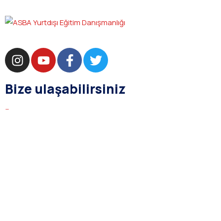
Bize ulaşabilirsiniz
bilgi@asba.com.tr
+90 216 363 1160
Bağdat Cad. Yenel Apt. 350 D:8 Şaşkınbakkal / İSTANBUL
Kurumsal
Hakkımızda