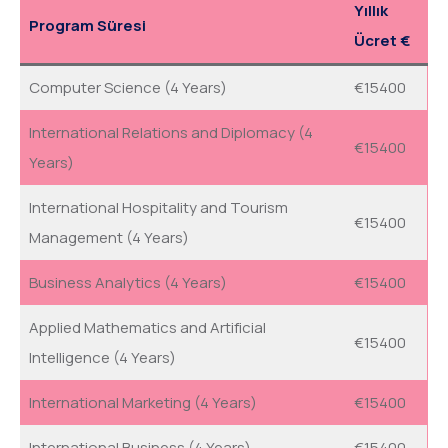
B
Yıllık
Program Süresi
u
Ücret €
a
l
Computer Science (4 Years)
€15400
a
International Relations and Diplomacy (4
n
€15400
Years)
b
o
International Hospitality and Tourism
€15400
ş
Management (4 Years)
b
ı
Business Analytics (4 Years)
€15400
r
Applied Mathematics and Artificial
a
€15400
Intelligence (4 Years)
k
ı
International Marketing (4 Years)
€15400
l
International Business (4 Years)
€15400