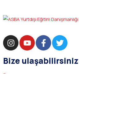
Bize ulaşabilirsiniz
bilgi@asba.com.tr
+90 216 363 1160
Bağdat Cad. Yenel Apt. 350 D:8 Şaşkınbakkal / İSTANBUL
Kurumsal