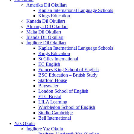
Amerika Dil Okulları
Kaplan International Language Schools
Kings Education
Kanada Dil Okulları
Almanya Dil Okulları
Malta Dil Okulları
İrlanda Dil Okulları
İngiltere Dil Okulları
Kaplan International Language Schools
Kings Education
St Giles International
EC English
Frances King School of English
BSC Education – British Study
Stafford House
Bayswater
London School of English
ELC Bristol
LILA Learning
Wimbledon School of English
Studio Cambridge
Bell International
Yaz Okulu
İngiltere Yaz Okulu