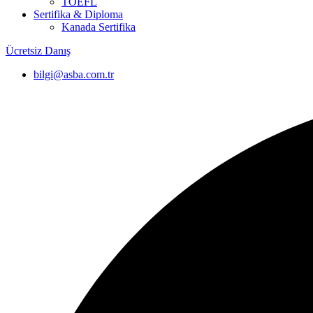
TOEFL
Sertifika & Diploma
Kanada Sertifika
Ücretsiz Danış
bilgi@asba.com.tr