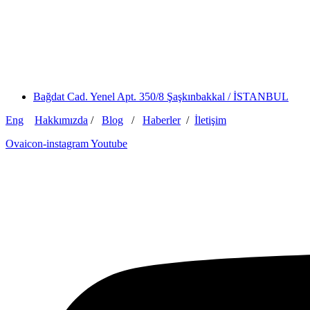
Bağdat Cad. Yenel Apt. 350/8 Şaşkınbakkal / İSTANBUL
Eng
Hakkımızda
/
Blog
/
Haberler
/
İletişim
Ovaicon-instagram
Youtube