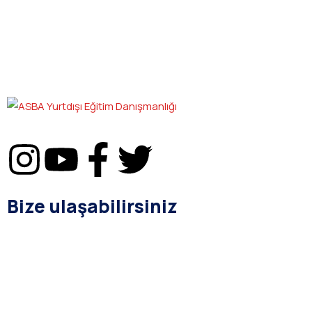
Bize ulaşabilirsiniz
bilgi@asba.com.tr
+90 216 363 1160
Bağdat Cad. Yenel Apt. 350 D:8 Şaşkınbakkal / İSTANBUL