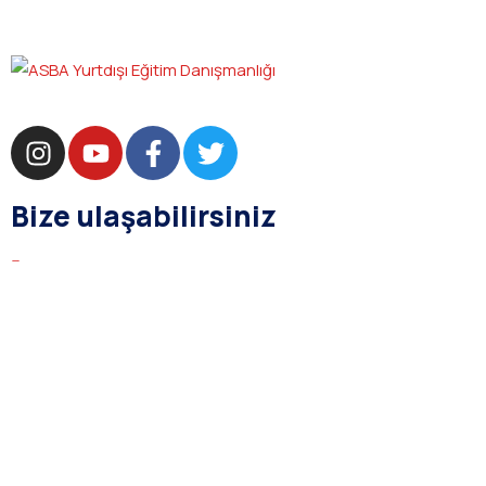
Bize ulaşabilirsiniz
bilgi@asba.com.tr
+90 216 363 1160
Bağdat Cad. Yenel Apt. 350 D:8 Şaşkınbakkal / İSTANBUL
Kurumsal