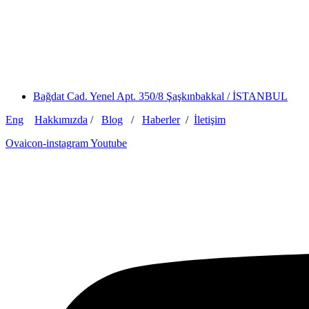
Bağdat Cad. Yenel Apt. 350/8 Şaşkınbakkal / İSTANBUL
Eng
Hakkımızda
/
Blog
/
Haberler
/
İletişim
Ovaicon-instagram
Youtube