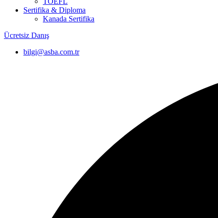
TOEFL
Sertifika & Diploma
Kanada Sertifika
Ücretsiz Danış
bilgi@asba.com.tr