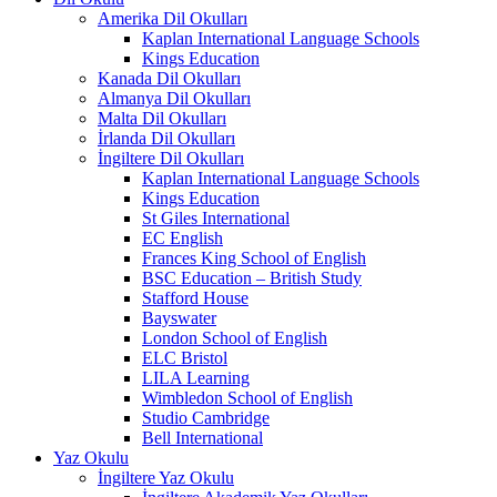
Amerika Dil Okulları
Kaplan International Language Schools
Kings Education
Kanada Dil Okulları
Almanya Dil Okulları
Malta Dil Okulları
İrlanda Dil Okulları
İngiltere Dil Okulları
Kaplan International Language Schools
Kings Education
St Giles International
EC English
Frances King School of English
BSC Education – British Study
Stafford House
Bayswater
London School of English
ELC Bristol
LILA Learning
Wimbledon School of English
Studio Cambridge
Bell International
Yaz Okulu
İngiltere Yaz Okulu