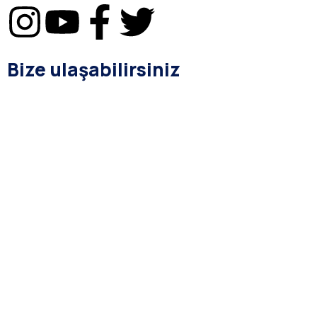
Bize ulaşabilirsiniz
bilgi@asba.com.tr
+90 216 363 1160
Bağdat Cad. Yenel Apt. 350 D:8 Şaşkınbakkal / İSTANBUL
Kurumsal
Hakkımızda
Yasal Prosedür