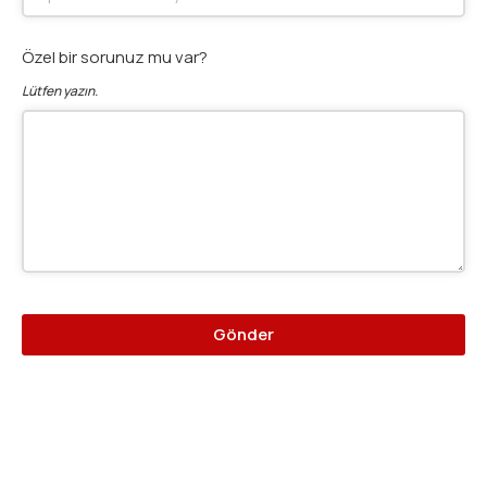
Özel bir sorunuz mu var?
Lütfen yazın.
Gönder
Bu
alan
boş
bırakılmalıdır