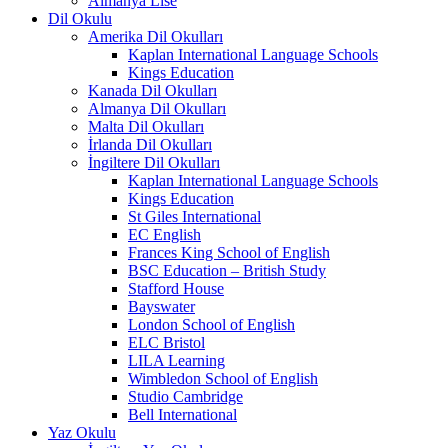
Almanya Lise
Dil Okulu
Amerika Dil Okulları
Kaplan International Language Schools
Kings Education
Kanada Dil Okulları
Almanya Dil Okulları
Malta Dil Okulları
İrlanda Dil Okulları
İngiltere Dil Okulları
Kaplan International Language Schools
Kings Education
St Giles International
EC English
Frances King School of English
BSC Education – British Study
Stafford House
Bayswater
London School of English
ELC Bristol
LILA Learning
Wimbledon School of English
Studio Cambridge
Bell International
Yaz Okulu