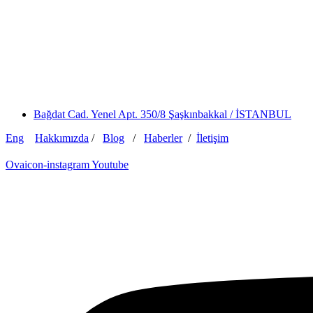
Bağdat Cad. Yenel Apt. 350/8 Şaşkınbakkal / İSTANBUL
Eng
Hakkımızda
/
Blog
/
Haberler
/
İletişim
Ovaicon-instagram
Youtube