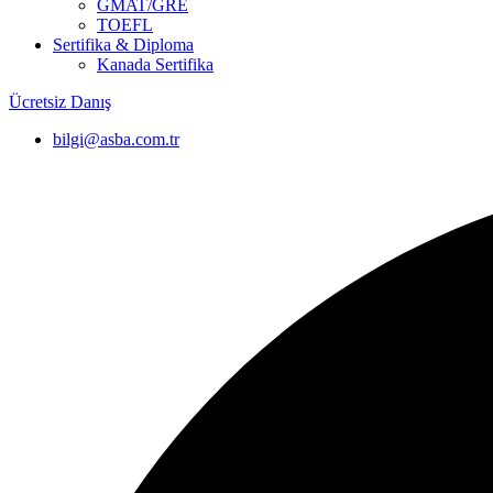
GMAT/GRE
TOEFL
Sertifika & Diploma
Kanada Sertifika
Ücretsiz Danış
bilgi@asba.com.tr