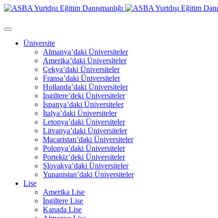
Üniversite
Almanya’daki Üniversiteler
Amerika’daki Üniversiteler
Çekya’daki Üniversiteler
Fransa’daki Üniversiteler
Hollanda’daki Üniversiteler
İngiltere’deki Üniversiteler
İspanya’daki Üniversiteler
İtalya’daki Üniversiteler
Letonya’daki Üniversiteler
Litvanya’daki Üniversiteler
Macaristan’daki Üniversiteler
Polonya’daki Üniversiteler
Portekiz’deki Üniversiteler
Slovakya’daki Üniversiteler
Yunanistan’daki Üniversiteler
Lise
Amerika Lise
İngiltere Lise
Kanada Lise